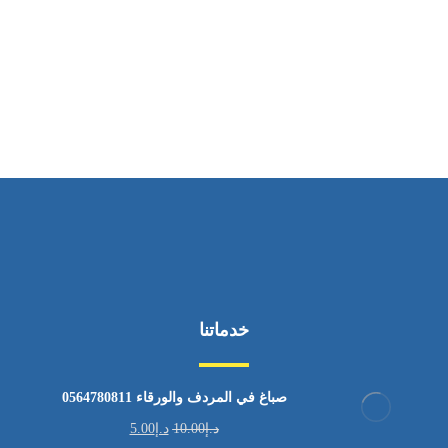
ساعات العمل
من الاثنين إلى الجمعة ٩:٠٠ - ١٧:٠٠
خدماتنا
صباغ في المردف والورقاء 0564780811
د.إ
10.00
د.إ
5.00