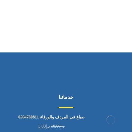
ساعات العمل
من الاثنين إلى الجمعة ٩:٠٠ - ١٧:٠٠
خدماتنا
صباغ في المردف والورقاء 0564780811
د.إ
10.00
د.إ
5.00