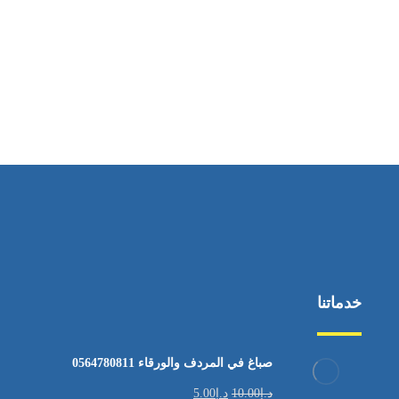
ساعات العمل
من الاثنين إلى الجمعة ٩:٠٠ - ١٧:٠٠
خدماتنا
صباغ في المردف والورقاء 0564780811
د.إ
10.00
د.إ
5.00