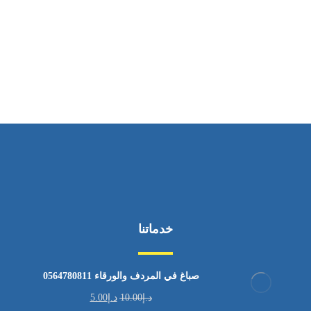
ساعات العمل
من الاثنين إلى الجمعة ٩:٠٠ - ١٧:٠٠
خدماتنا
صباغ في المردف والورقاء 0564780811
د.إ
10.00
د.إ
5.00