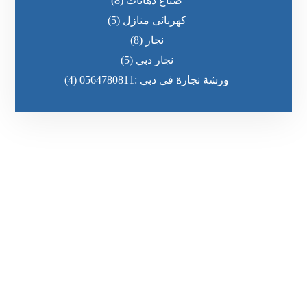
صباغ دهانات
(8)
كهربائى منازل
(5)
نجار
(8)
نجار دبي
(5)
ورشة نجارة فى دبى :0564780811
(4)
رقم الهاتف
٥٥ ٤٤ ٣٣ ٢٢ ٩٧١+