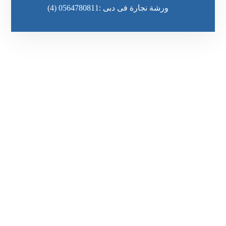
ورشة نجارة فى دبى :0564780811
(4)
رقم الهاتف
٥٥ ٤٤ ٣٣ ٢٢ ٩٧١+
مواقعنا