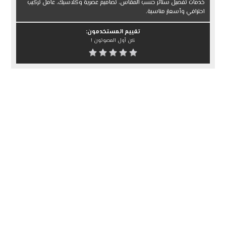
خدمات تفصيل ستائر حسب المقاس، تصاميم عصرية وكلاسيك، عامل تركيب
احترافي وأسعار مناسبة.
تقييم المستخدمون:
كن أول المصوتون !
رقم الهاتف
٥٥ ٤٤ ٣٣ ٢٢ ٩٧١+